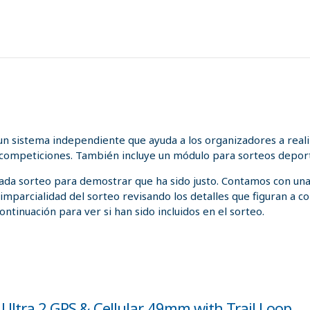
n sistema independiente que ayuda a los organizadores a realiz
 competiciones. También incluye un módulo para sorteos deport
 cada sorteo para demostrar que ha sido justo. Contamos con un
a imparcialidad del sorteo revisando los detalles que figuran a
ontinuación para ver si han sido incluidos en el sorteo.
Ultra 2 GPS & Cellular, 49mm with Trail Loop