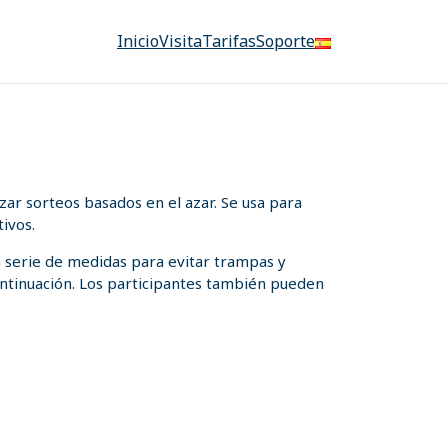
Inicio
Visita
Tarifas
Soporte
ar sorteos basados en el azar. Se usa para
ivos.
a serie de medidas para evitar trampas y
 continuación. Los participantes también pueden