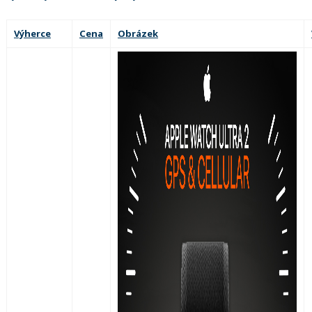
Výherce
Cena
Obrázek