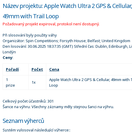
Název projektu: Apple Watch Ultra 2 GPS & Cellular,
49mm with Trail Loop
Požadovaný projekt expiroval, protokol není dostupný.
Při slosování byly použity váhy
Organizátor:
Spin Competitions; Forsyth House; Belfast; United Kingdom
Den losování:
30.06.2025 18:37:35
(GMT) Střední čas: Dublin, Edinburgh, L
Londýn
Ceny
:
Pořadí
Počet
Cena
1
Apple Watch Ultra 2 GPS & Cellular, 49mm with T
1x
prize
Loop
Celkový počet účastníků: 301
Šance na výhru: Všechny záznamy měly stejnou šanci na výhru.
Seznam výherců
Systém vylosoval následující výherce::