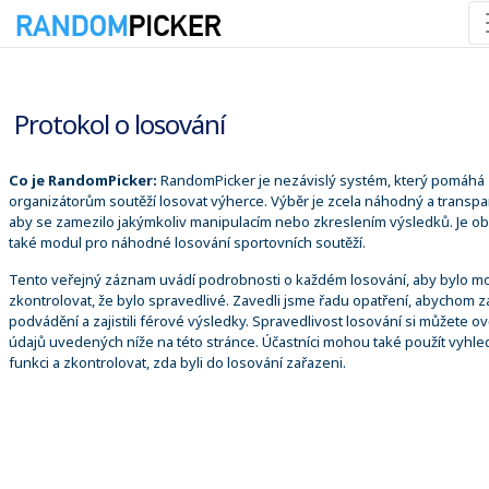
07.08.2026 9:58:17
Protokol o losování
Co je RandomPicker:
RandomPicker je nezávislý systém, který pomáhá
organizátorům soutěží losovat výherce. Výběr je zcela náhodný a transpa
aby se zamezilo jakýmkoliv manipulacím nebo zkreslením výsledků. Je o
také modul pro náhodné losování sportovních soutěží.
Tento veřejný záznam uvádí podrobnosti o každém losování, aby bylo m
zkontrolovat, že bylo spravedlivé. Zavedli jsme řadu opatření, abychom za
podvádění a zajistili férové výsledky. Spravedlivost losování si můžete ově
údajů uvedených níže na této stránce. Účastníci mohou také použít vyhle
funkci a zkontrolovat, zda byli do losování zařazeni.