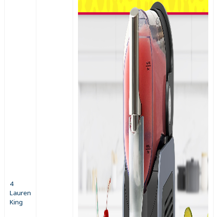
4
Lauren
King