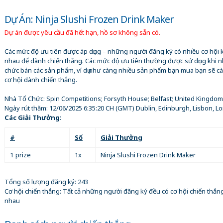
Dự Án: Ninja Slushi Frozen Drink Maker
Dự án được yêu cầu đã hết hạn, hồ sơ không sẵn có.
Các mức độ ưu tiên được áp dụng – những người đăng ký có nhiều cơ hội 
nhau để dành chiến thắng. Các mức độ ưu tiên thường được sử dụng khi n
chức bán các sản phẩm, ví dụ như càng nhiều sản phẩm bạn mua bạn sẽ c
cơ hội dành chiến thắng.
Nhà Tổ Chức:
Spin Competitions; Forsyth House; Belfast; United Kingdom
Ngày rút thăm:
12/06/2025 6:35:20 CH
(GMT) Dublin, Edinburgh, Lisbon, L
Các Giải Thưởng
:
#
Số
Giải Thưởng
1 prize
1x
Ninja Slushi Frozen Drink Maker
Tổng số lượng đăng ký: 243
Cơ hội chiến thắng: Tất cả những người đăng ký đều có cơ hội chiến thắn
nhau