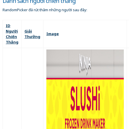
Danh sách người chiến thắng
RandomPicker đã rút thăm những người sau đây:
ID
Người
Giải
Image
Chiến
Thưởng
Thắng