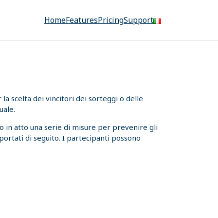
Home
Features
Pricing
Support
a scelta dei vincitori dei sorteggi o delle
uale.
 in atto una serie di misure per prevenire gli
iportati di seguito. I partecipanti possono