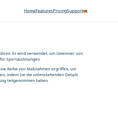
Home
Features
Pricing
Support
uführen. Es wird verwendet, um Gewinner von
für Sportauslosungen.
n eine Reihe von Maßnahmen ergriffen, um
fen, indem Sie die untenstehenden Details
osung teilgenommen haben.