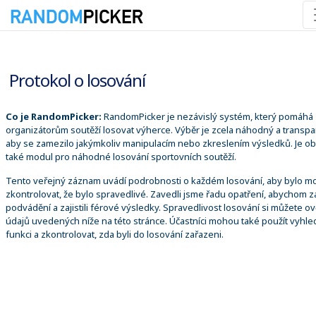
08.08.2026 14:32:43
Protokol o losování
Co je RandomPicker:
RandomPicker je nezávislý systém, který pomáhá
organizátorům soutěží losovat výherce. Výběr je zcela náhodný a transpa
aby se zamezilo jakýmkoliv manipulacím nebo zkreslením výsledků. Je o
také modul pro náhodné losování sportovních soutěží.
Tento veřejný záznam uvádí podrobnosti o každém losování, aby bylo m
zkontrolovat, že bylo spravedlivé. Zavedli jsme řadu opatření, abychom za
podvádění a zajistili férové výsledky. Spravedlivost losování si můžete ově
údajů uvedených níže na této stránce. Účastníci mohou také použít vyhle
funkci a zkontrolovat, zda byli do losování zařazeni.