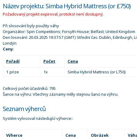
Název projektu: Simba Hybrid Mattress (or £750)
Požadovaný projekt expiroval, protokol není dostupný.
Při slosování byly použity váhy
Organizátor:
Spin Competitions; Forsyth House; Belfast; United Kingdom
Den losování:
20.03.2025 19:37:57
(GMT) Střední čas: Dublin, Edinburgh, L
Londýn
Ceny
:
Pořadí
Počet
Cena
1 prize
1x
Simba Hybrid Mattress (or L750)
Celkový počet účastníků: 795
Šance na výhru: Všechny záznamy měly stejnou šanci na výhru.
Seznam výherců
Systém vylosoval následující výherce::
Výherce
Cena
Obrázek
Váh