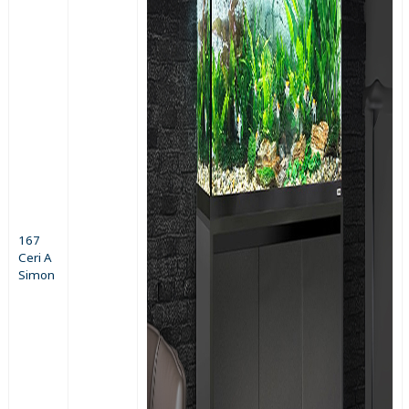
167
Ceri A
Simon