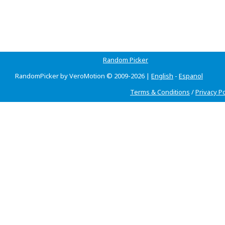
Random Picker
RandomPicker by VeroMotion © 2009-2026 |
English
-
Espanol
Terms & Conditions
/
Privacy Po