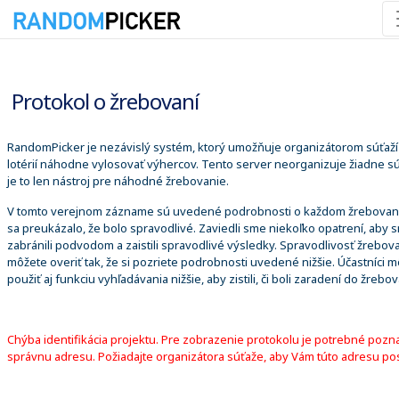
8. 8. 2026 8:50:48
Protokol o žrebovaní
RandomPicker je nezávislý systém, ktorý umožňuje organizátorom súťaží
lotérií náhodne vylosovať výhercov. Tento server neorganizuje žiadne sú
je to len nástroj pre náhodné žrebovanie.
V tomto verejnom zázname sú uvedené podrobnosti o každom žrebovaní
sa preukázalo, že bolo spravodlivé. Zaviedli sme niekoľko opatrení, aby 
zabránili podvodom a zaistili spravodlivé výsledky. Spravodlivosť žrebova
môžete overiť tak, že si pozriete podrobnosti uvedené nižšie. Účastníci 
použiť aj funkciu vyhľadávania nižšie, aby zistili, či boli zaradení do žrebov
Chýba identifikácia projektu. Pre zobrazenie protokolu je potrebné pozn
správnu adresu. Požiadajte organizátora súťaže, aby Vám túto adresu pos