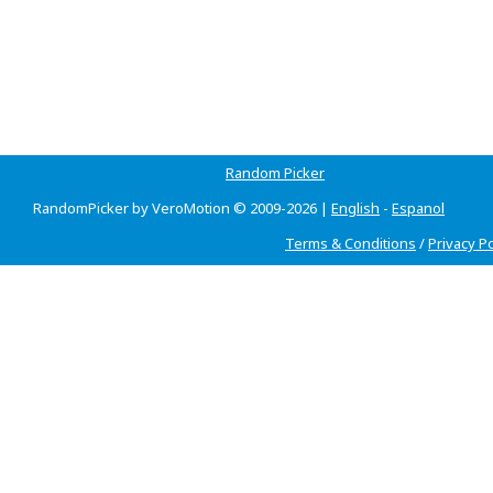
Random Picker
RandomPicker by VeroMotion © 2009-2026 |
English
-
Espanol
Terms & Conditions
/
Privacy Po