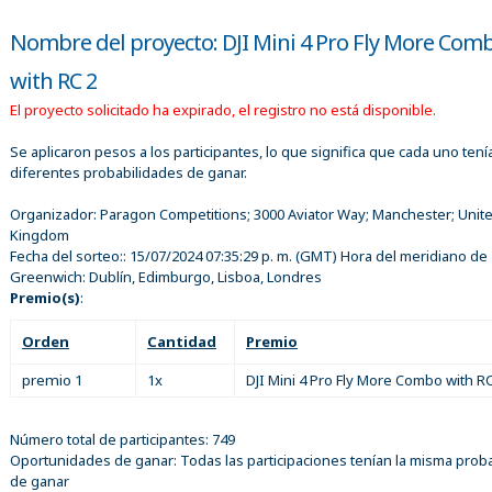
Nombre del proyecto: DJI Mini 4 Pro Fly More Com
with RC 2
El proyecto solicitado ha expirado, el registro no está disponible.
Se aplicaron pesos a los participantes, lo que significa que cada uno tení
diferentes probabilidades de ganar.
Organizador:
Paragon Competitions; 3000 Aviator Way; Manchester; Unit
Kingdom
Fecha del sorteo::
15/07/2024 07:35:29 p. m.
(GMT) Hora del meridiano de
Greenwich: Dublín, Edimburgo, Lisboa, Londres
Premio(s)
:
Orden
Cantidad
Premio
premio 1
1x
DJI Mini 4 Pro Fly More Combo with RC
Número total de participantes: 749
Oportunidades de ganar: Todas las participaciones tenían la misma proba
de ganar