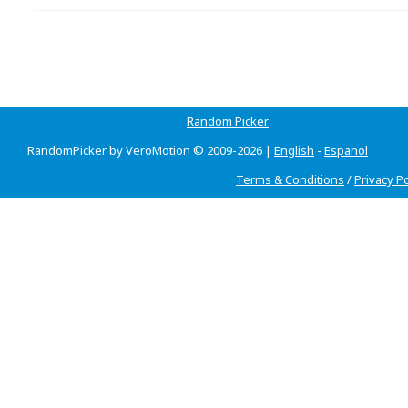
Random Picker
RandomPicker by VeroMotion © 2009-2026 |
English
-
Espanol
Terms & Conditions
/
Privacy Po