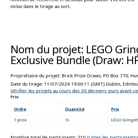
inclus dans le tirage au sort.
Nom du projet: LEGO Grin
Exclusive Bundle (Draw: 
Propriétaire du projet:
Brick Prize Draws; PO Box 770; H
Date du tirage:
11/07/2024 19:00:11
(GMT) Dublin, Edinbu
Vérifier les projets au cours des 30 derniers jours avant ce
Prix
:
Ordre
Quantité
Prix
1 prize
1x
LEGO Gringott
Nombre total de participants: 210
(Lister les participants)