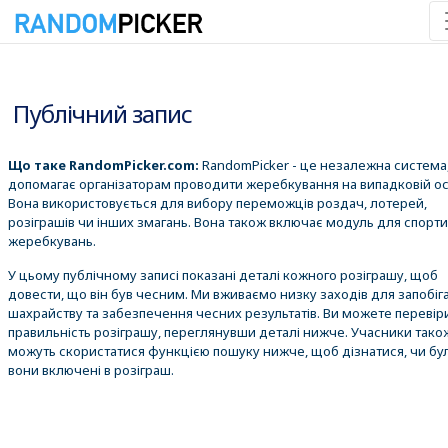
08.08.2026 13:03:16
Публічний запис
Що таке RandomPicker.com:
RandomPicker - це незалежна система,
допомагає організаторам проводити жеребкування на випадковій ос
Вона використовується для вибору переможців роздач, лотерей,
розіграшів чи інших змагань. Вона також включає модуль для спорт
жеребкувань.
У цьому публічному записі показані деталі кожного розіграшу, щоб
довести, що він був чесним. Ми вживаємо низку заходів для запобіг
шахрайству та забезпечення чесних результатів. Ви можете перевір
правильність розіграшу, переглянувши деталі нижче. Учасники тако
можуть скористатися функцією пошуку нижче, щоб дізнатися, чи бу
вони включені в розіграш.