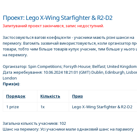
Проект: Lego X-Wing Starfighter & R2-D2
Запитуваний проект закінчився, запис недоступний.
Застосовуються вагові коефіцієнти - учасники мають різні шанси на
перемогу. Вагоміть зазвичай використовуються, коли організатор п
товари, тобто чим більше товарів купує учасник, тим більше у нього 
на перемогу.
Організатор:
Spin Competitions; Forsyth House; Belfast; United Kingdom
Дата жеребкування:
10.06.2024 18:21:01
(GMT) Dublin, Edinburgh, Lisbo
London
Приз(и)
:
Порядок
Кількість
Приз
1 prize
1x
Lego X-Wing Starfighter & R2-D2
Загальна кількість учасників: 102
Шанс на перемогу: Усі учасники мали однаковий шанс на парамогу