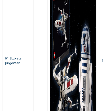
61 Elzbieta
1
Jurgowian