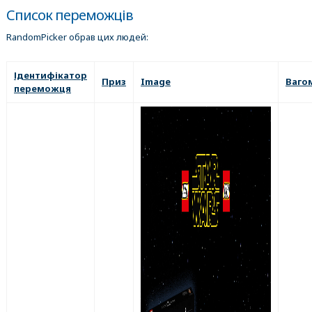
Список переможців
RandomPicker обрав цих людей:
Ідентифікатор
Приз
Image
Ваго
переможця