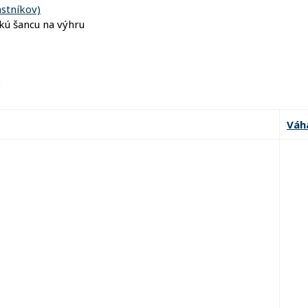
stníkov)
akú šancu na výhru
:
Váh