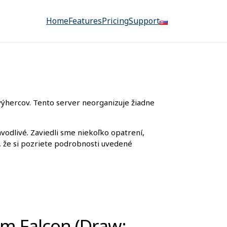
Home
Features
Pricing
Support
výhercov. Tento server neorganizuje žiadne
odlivé. Zaviedli sme niekoľko opatrení,
k, že si pozriete podrobnosti uvedené
um Falcon (Draw: