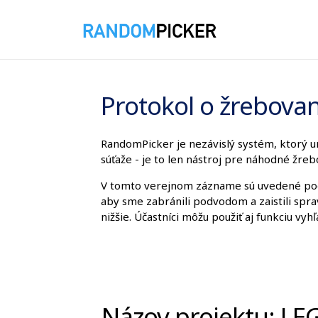
7. 8. 2026 14:36:06
Protokol o žrebovan
RandomPicker je nezávislý systém, ktorý u
súťaže - je to len nástroj pre náhodné žreb
V tomto verejnom zázname sú uvedené podr
aby sme zabránili podvodom a zaistili spra
nižšie. Účastníci môžu použiť aj funkciu vyhľ
Názov projektu: LE