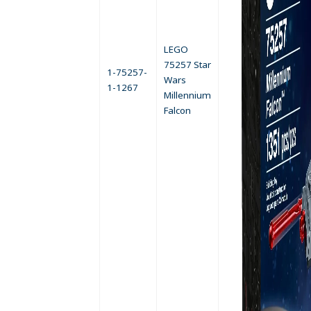
LEGO
75257 Star
1-75257-
Wars
1-1267
Millennium
Falcon