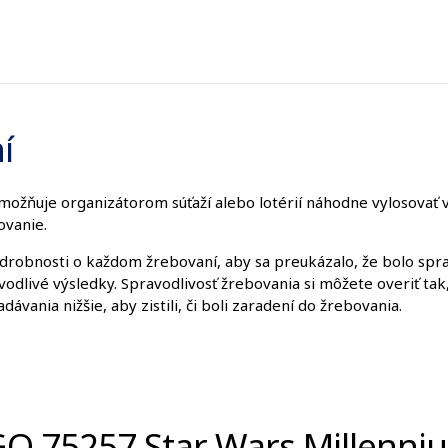
í
možňuje organizátorom súťaží alebo lotérií náhodne vylosovať 
ovanie.
obnosti o každom žrebovaní, aby sa preukázalo, že bolo sprav
vodlivé výsledky. Spravodlivosť žrebovania si môžete overiť ta
adávania nižšie, aby zistili, či boli zaradení do žrebovania.
GO 75257 Star Wars Millenni