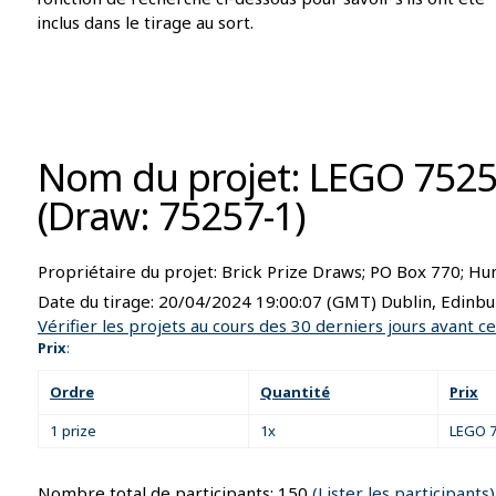
inclus dans le tirage au sort.
Nom du projet: LEGO 7525
(Draw: 75257-1)
Propriétaire du projet:
Brick Prize Draws; PO Box 770; H
Date du tirage:
20/04/2024 19:00:07
(GMT) Dublin, Edinbu
Vérifier les projets au cours des 30 derniers jours avant ce
Prix
:
Ordre
Quantité
Prix
1 prize
1x
LEGO 7
Nombre total de participants: 150
(Lister les participants)