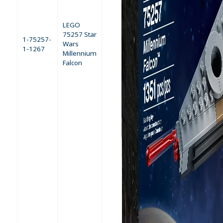
LEGO
75257 Star
1-75257-
Wars
1-1267
Millennium
Falcon