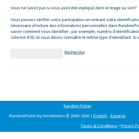
Vous ne savez pas si vous avez été impliqué dans le tirage au sort?
Vous pouvez vérifier votre participation en entrant votre identificat
nécessaire d'inclure des informations personnelles dans RandomPicke
savoir comment vous identifier : par exemple, numéro d'identification,
colonne d'ID, et vous devez connaître le même type d'identifiant. Si
Recherche
Random Picker
RandomPicker by VeroMotion © 2009-2026 |
English
-
Espanol
Terms & Conditions
/
Privacy Po