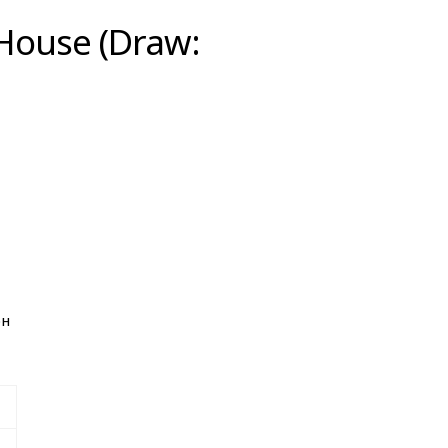
House (Draw:
он