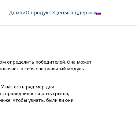
Домой
О продукте
Цены
Поддержка
ом определить победителей. Она может
включает в себя специальный модуль
У нас есть ряд мер для
в справедливости розыгрыша,
иже, чтобы узнать, были ли они