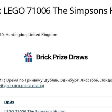
 LEGO 71006 The Simpsons 
770; Huntingdon; United Kingdom
MT) Время по Гринвичу: Дублин, Эдинбург, Лиссабон, Лонд
ей до этого розыгрыша)
Приз
LEGO 71006 The Simpsons House