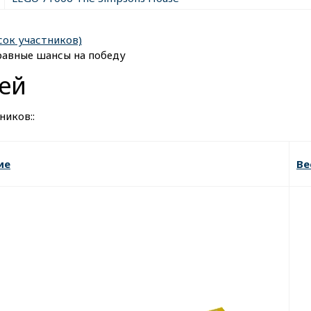
сок участников)
равные шансы на победу
ей
ников::
ие
Ве