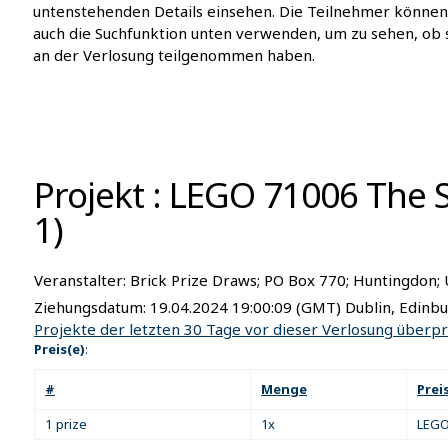
untenstehenden Details einsehen. Die Teilnehmer können
auch die Suchfunktion unten verwenden, um zu sehen, ob 
an der Verlosung teilgenommen haben.
Projekt : LEGO 71006 The
1)
Veranstalter:
Brick Prize Draws; PO Box 770; Huntingdon;
Ziehungsdatum:
19.04.2024 19:00:09
(GMT) Dublin, Edinbu
Projekte der letzten 30 Tage vor dieser Verlosung überp
Preis(e)
:
#
Menge
Prei
1 prize
1x
LEGO