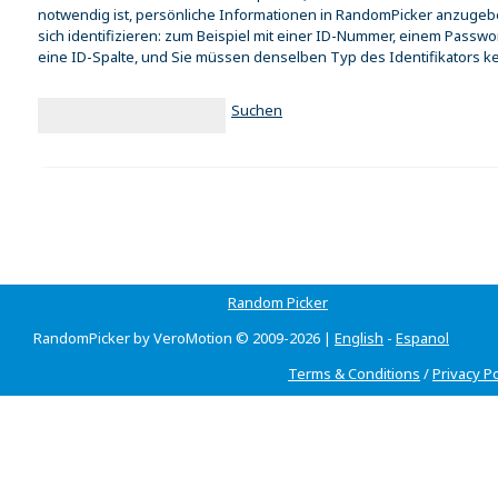
notwendig ist, persönliche Informationen in RandomPicker anzugeben
sich identifizieren: zum Beispiel mit einer ID-Nummer, einem Passwor
eine ID-Spalte, und Sie müssen denselben Typ des Identifikators kenn
Suchen
Random Picker
RandomPicker by VeroMotion © 2009-2026 |
English
-
Espanol
Terms & Conditions
/
Privacy Po