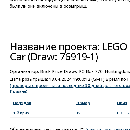
были ли они включены в розыгрыш.
Название проекта: LEGO 
Car (Draw: 76919-1)
Организатор:
Brick Prize Draws; PO Box 770; Huntingdon
Дата розыгрыша:
13.04.2024 19:00:12
(GMT) Время по Г
(проверьте проекты за последние 30 дней до этого р
Приз(-ы)
:
Порядок
Номер
Приз
1-й приз
1x
LEGO 7
Общее количество участников: 25
(список участников)