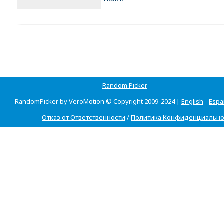
Random Picker
RandomPicker by VeroMotion © Copyright 2009-2024 |
English
-
Espa
Отказ от Ответственности
/
Политика Конфиденциально