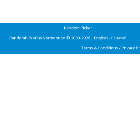
Random Picker
RandomPicker by VeroMotion © 2009-2026 |
English
-
Espanol
Terms & Conditions
/
Privacy Po