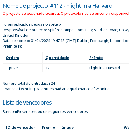
Nome de projecto: #112 - Flight in a Harvard
O projecto seleccionado expirou. O protocolo não se encontra disponível
Foram aplicados pesos no sorteio
Responsável de projecto:
Spitfire Competitions LTD; 51 Rhos Road; Colw
United Kingdom
Data de sorteio:
01/04/2024 19:47:18
(GMT) Dublin, Edinburgh, Lisbon, L
Prémio(s)
:
Ordem
Quantidade
Prémio
1 prize
1x
Flight in a Harvard
Número total de entradas: 324
Chance of winning: All entries had an equal chance of winning
Lista de vencedores
RandomPicker sorteou os seguintes vencedores:
ID de vencedor
Prémio
Image
We