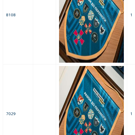
8108
1
7029
1