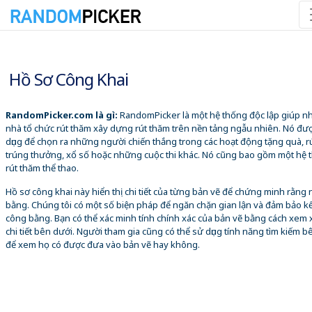
06/08/2026 2:17:15 SA
Hồ Sơ Công Khai
RandomPicker.com là gì:
RandomPicker là một hệ thống độc lập giúp 
nhà tổ chức rút thăm xây dựng rút thăm trên nền tảng ngẫu nhiên. Nó đư
dụng để chọn ra những người chiến thắng trong các hoạt động tặng quà, r
trúng thưởng, xổ số hoặc những cuộc thi khác. Nó cũng bao gồm một hệ 
rút thăm thể thao.
Hồ sơ công khai này hiển thị chi tiết của từng bản vẽ để chứng minh rằng
bằng. Chúng tôi có một số biện pháp để ngăn chặn gian lận và đảm bảo k
công bằng. Bạn có thể xác minh tính chính xác của bản vẽ bằng cách xem 
chi tiết bên dưới. Người tham gia cũng có thể sử dụng tính năng tìm kiếm b
để xem họ có được đưa vào bản vẽ hay không.