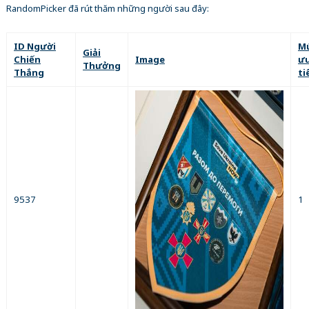
RandomPicker đã rút thăm những người sau đây:
ID Người
Mứ
Giải
Chiến
Image
ư
Thưởng
Thắng
ti
9537
1