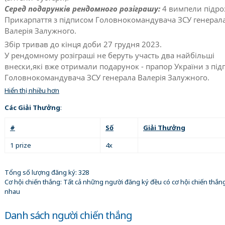
Серед подарунків рендомного розіграшу:
4 вимпели підроз
Прикарпаття з підписом Головнокомандувача ЗСУ генерал
Валерія Залужного.
Збір тривав до кінця доби 27 грудня 2023.
У рендомному розіграші не беруть участь два найбільші
внески,які вже отримали подарунок - прапор України з пі
Головнокомандувача ЗСУ генерала Валерія Залужного.
Hiển thị nhiều hơn
Các Giải Thưởng
:
#
Số
Giải Thưởng
1 prize
4x
Tổng số lượng đăng ký: 328
Cơ hội chiến thắng: Tất cả những người đăng ký đều có cơ hội chiến thắn
nhau
Danh sách người chiến thắng