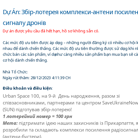
Dự Án: Збір-лотерея комплекси-антени посиле
сигналу дронів
Dự án được yêu cầu đã hết hạn, hồ sơ không sẵn có.
Các mức độ ưu tiên được áp dụng – những người đăng ký có nhiều cơ hội 
nhau để dành chiến thắng. Các mức độ ưu tiên thường được sử dụng khi n
chức bán các sản phẩm, ví dụ như càng nhiều sản phẩm bạn mua bạn sẽ c
cơ hội dành chiến thắng.
Nhà Tổ Chức:
Ngày rút thăm:
28/12/2023 4:11:39 CH
Điều khoản và điều kiện
:
Urban Space 100, на 9-й День народження, разом зі
співзасновниками, партнерами та центром SaveUkraineNo
(SUN) підготував збір-лотерею!
1 лотерейний номер = 100 грн
Мета:
підтримати ідею наших захисників із Прикарпаття, я
розробили та складають комплекси посилення радіосигна
(антени-бустери).