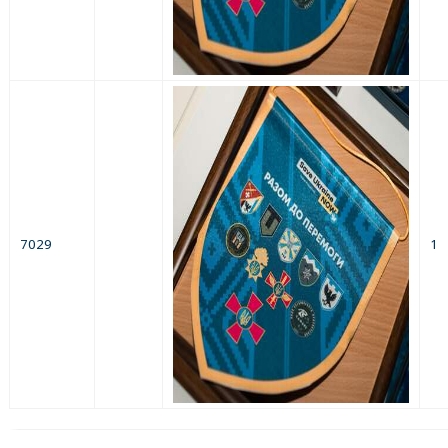
7029
1