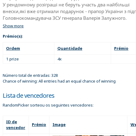
У рендомному розіграші не беруть участь два найбільші
внески,які вже отримали подарунок - прапор України з пі
Головнокомандувача ЗСУ генерала Валерія Залужного.
Show more
Prémio(s)
:
Ordem
Quantidade
Prémio
1 prize
4x
Número total de entradas: 328
Chance of winning: All entries had an equal chance of winning
Lista de vencedores
RandomPicker sorteou os seguintes vencedores:
ID de
Prémio
Image
We
vencedor