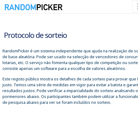
08/08/2026 15:10:45
Protocolo de sorteio
RandomPicker é um sistema independente que ajuda na realização de so
de base aleatória. Pode ser usado na selecção de vencedores de concur
lotarias, etc. O serviço não fomenta qualquer tipo de competição ou sorte
consiste apenas um software para a escolha de valores aleatórios.
Este registo público mostra os detalhes de cada sorteio para provar que 
justo. Temos uma série de medidas em vigor para evitar a batota e garant
resultados justos. Pode verificar a imparcialidade do sorteio analisando 
pormenores abaixo. Os participantes também podem utilizar a funcional
de pesquisa abaixo para ver se foram incluídos no sorteio.