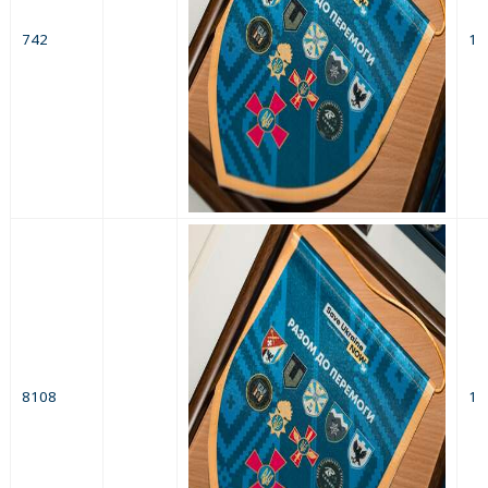
742
1
8108
1