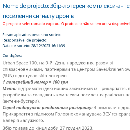
Nome de projecto: Збір-лотерея комплекси-ант
посилення сигналу дронів
O projecto seleccionado expirou. O protocolo não se encontra disponível
Foram aplicados pesos no sorteio
Responsável de projecto:
Data de sorteio:
28/12/2023 16:11:39
Condições:
Urban Space 100, на 9-й День народження, разом зі
співзасновниками, партнерами та центром SaveUkraineNo
(SUN) підготував збір-лотерею!
1 лотерейний номер = 100 грн
Мета:
підтримати ідею наших захисників із Прикарпаття, я
розробили та складають комплекси посилення радіосигна
(антени-бустери).
Серед подарунків рендомного розіграшу:
4 вимпели підроз
Прикарпаття з підписом Головнокомандувача ЗСУ генерал
Валерія Залужного.
Збір тривав до кінця доби 27 грудня 2023.