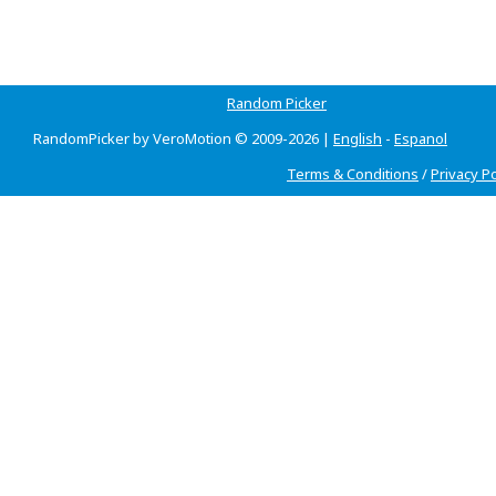
Random Picker
RandomPicker by VeroMotion © 2009-2026 |
English
-
Espanol
Terms & Conditions
/
Privacy Po