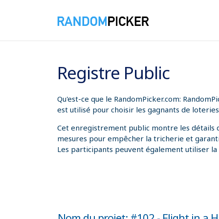
07/08/2026 07:21:49
Registre Public
Qu'est-ce que le RandomPicker.com: RandomPicke
est utilisé pour choisir les gagnants de loter
Cet enregistrement public montre les détails d
mesures pour empêcher la tricherie et garantir 
Les participants peuvent également utiliser la f
Nom du projet: #102 - Flight in a 