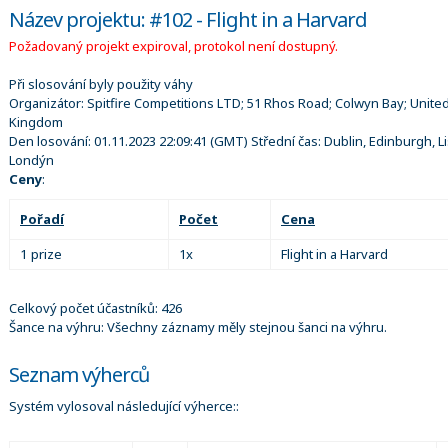
Název projektu: #102 - Flight in a Harvard
Požadovaný projekt expiroval, protokol není dostupný.
Při slosování byly použity váhy
Organizátor:
Spitfire Competitions LTD; 51 Rhos Road; Colwyn Bay; Unite
Kingdom
Den losování:
01.11.2023 22:09:41
(GMT) Střední čas: Dublin, Edinburgh, L
Londýn
Ceny
:
Pořadí
Počet
Cena
1 prize
1x
Flight in a Harvard
Celkový počet účastníků: 426
Šance na výhru: Všechny záznamy měly stejnou šanci na výhru.
Seznam výherců
Systém vylosoval následující výherce::