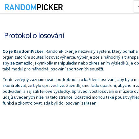
08.08.2026 12:24:03
Protokol o losování
Co je RandomPicker:
RandomPicker je nezávislý systém, který pomáhá
organizátorům soutěží losovat výherce. Výběr je zcela náhodný a transpa
aby se zamezilo jakýmkoliv manipulacím nebo zkreslením výsledků. Je o
také modul pro náhodné losování sportovních soutěží.
Tento veřejný záznam uvádí podrobnosti o každém losování, aby bylo m
zkontrolovat, že bylo spravedlivé. Zavedli jsme řadu opatření, abychom za
podvádění a zajistili férové výsledky. Spravedlivost losování si můžete ově
údajů uvedených níže na této stránce. Účastníci mohou také použít vyhle
funkci a zkontrolovat, zda byli do losování zařazeni.