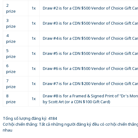
2
1x
Draw #2 is for a CDN $500 Vendor of Choice Gift Car
prize
3
1x
Draw #3 is for a CDN $500 Vendor of Choice Gift Car
prize
4
1x
Draw #4 is for a CDN $500 Vendor of Choice Gift Car
prize
5
1x
Draw #5 is for a CDN $500 Vendor of Choice Gift Car
prize
6
1x
Draw #6 is for a CDN $500 Vendor of Choice Gift Car
prize
7
1x
Draw #7 is for a CDN $200 Vendor of Choice Gift Ca
prize
8
Draw #8 is for a Framed & Signed Print of "Dr's Mo
1x
prize
by Scott Art (or a CDN $100 Gift Card)
Tổng số lượng đăng ký: 4184
Cơ hội chiến thắng: Tất cả những người đăng ký đều có cơ hội chiến thắn
nhau