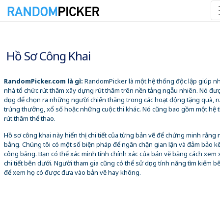
06/08/2026 1:20:31 CH
Hồ Sơ Công Khai
RandomPicker.com là gì:
RandomPicker là một hệ thống độc lập giúp 
nhà tổ chức rút thăm xây dựng rút thăm trên nền tảng ngẫu nhiên. Nó đư
dụng để chọn ra những người chiến thắng trong các hoạt động tặng quà, r
trúng thưởng, xổ số hoặc những cuộc thi khác. Nó cũng bao gồm một hệ 
rút thăm thể thao.
Hồ sơ công khai này hiển thị chi tiết của từng bản vẽ để chứng minh rằng
bằng. Chúng tôi có một số biện pháp để ngăn chặn gian lận và đảm bảo k
công bằng. Bạn có thể xác minh tính chính xác của bản vẽ bằng cách xem 
chi tiết bên dưới. Người tham gia cũng có thể sử dụng tính năng tìm kiếm b
để xem họ có được đưa vào bản vẽ hay không.