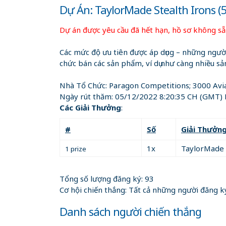
Dự Án: TaylorMade Stealth Irons 
Dự án được yêu cầu đã hết hạn, hồ sơ không sẵ
Các mức độ ưu tiên được áp dụng – những người
chức bán các sản phẩm, ví dụ như càng nhiều s
Nhà Tổ Chức:
Paragon Competitions; 3000 Avi
Ngày rút thăm:
05/12/2022 8:20:35 CH
(GMT) 
Các Giải Thưởng
:
#
Số
Giải Thưởn
1x
TaylorMade 
1 prize
Tổng số lượng đăng ký: 93
Cơ hội chiến thắng: Tất cả những người đăng k
Danh sách người chiến thắng