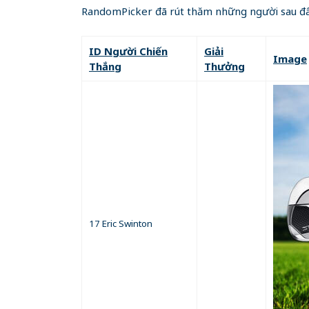
RandomPicker đã rút thăm những người sau đâ
ID Người Chiến
Giải
Image
Thắng
Thưởng
17 Eric Swinton