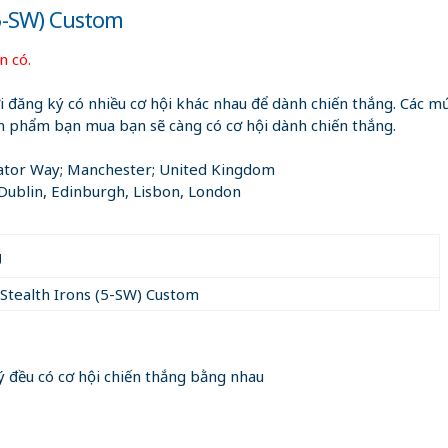
(5-SW) Custom
n có.
 đăng ký có nhiều cơ hội khác nhau để dành chiến thắng. Các mứ
ản phẩm bạn mua bạn sẽ càng có cơ hội dành chiến thắng.
ator Way; Manchester; United Kingdom
Dublin, Edinburgh, Lisbon, London
g
Stealth Irons (5-SW) Custom
ý đều có cơ hội chiến thắng bằng nhau