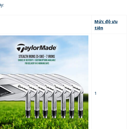
y:
Mức độ ưu
tiên
1