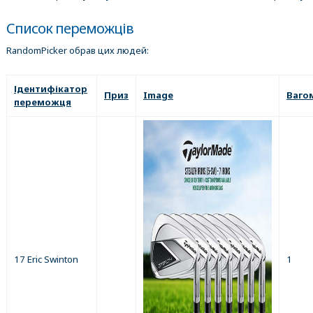
Список переможців
RandomPicker обрав цих людей:
Ідентифікатор
Приз
Image
Ваго
переможця
17 Eric Swinton
1