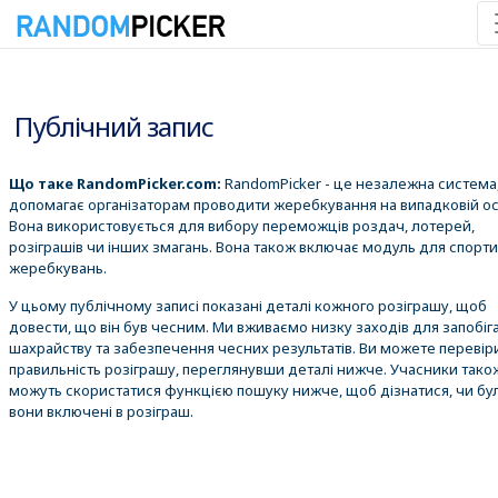
08.08.2026 8:53:01
Публічний запис
Що таке RandomPicker.com:
RandomPicker - це незалежна система,
допомагає організаторам проводити жеребкування на випадковій ос
Вона використовується для вибору переможців роздач, лотерей,
розіграшів чи інших змагань. Вона також включає модуль для спорт
жеребкувань.
У цьому публічному записі показані деталі кожного розіграшу, щоб
довести, що він був чесним. Ми вживаємо низку заходів для запобіг
шахрайству та забезпечення чесних результатів. Ви можете перевір
правильність розіграшу, переглянувши деталі нижче. Учасники тако
можуть скористатися функцією пошуку нижче, щоб дізнатися, чи бу
вони включені в розіграш.