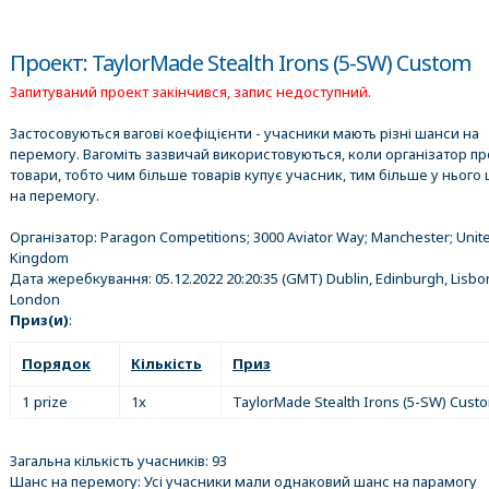
Проект: TaylorMade Stealth Irons (5-SW) Custom
Запитуваний проект закінчився, запис недоступний.
Застосовуються вагові коефіцієнти - учасники мають різні шанси на
перемогу. Вагоміть зазвичай використовуються, коли організатор п
товари, тобто чим більше товарів купує учасник, тим більше у нього 
на перемогу.
Організатор:
Paragon Competitions; 3000 Aviator Way; Manchester; Unit
Kingdom
Дата жеребкування:
05.12.2022 20:20:35
(GMT) Dublin, Edinburgh, Lisbo
London
Приз(и)
:
Порядок
Кількість
Приз
1 prize
1x
TaylorMade Stealth Irons (5-SW) Cust
Загальна кількість учасників: 93
Шанс на перемогу: Усі учасники мали однаковий шанс на парамогу