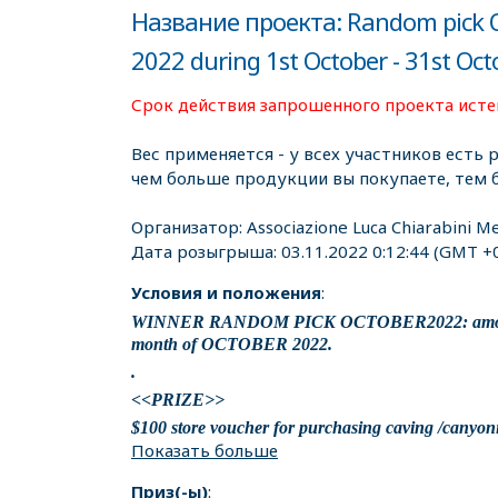
Название проекта: Random pick O
2022 during 1st October - 31st Oc
Срок действия запрошенного проекта истек
Вес применяется - у всех участников есть 
чем больше продукции вы покупаете, тем 
Организатор:
Associazione Luca Chiarabini Me
Дата розыгрыша:
03.11.2022 0:12:44
(GMT +0
Условия и положения
:
WINNER RANDOM PICK OCTOBER2022: among all pa
month of OCTOBER 2022.
.
<<PRIZE>>
$100 store voucher for purchasing caving /canyonin
Показать больше
OR
$50 Amazon card if preferred by winner.
Приз(-ы)
: