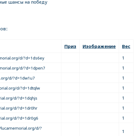
ные шансы на победу
ов::
Приз
Изображение
Вес
1
memorial.org/d/?d=1ds6ey
1
emorial.org/d/?d=1dpen7
1
al.org/d/?d=1dw1u7
1
orial.org/d/?d=1dtqlw
1
ial.org/d/?d=1dqhjs
1
ial.org/d/?d=1dr0hr
1
rial.org/d/?d=1dr0g6
/lucamemorial.org/d/?
1