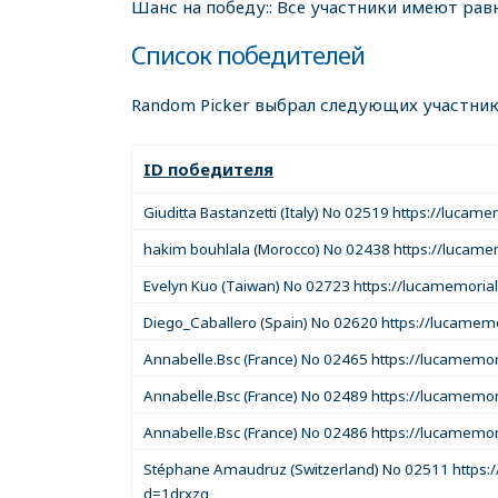
Шанс на победу:: Все участники имеют рав
Список победителей
Random Picker выбрал следующих участник
ID победителя
Giuditta Bastanzetti (Italy) No 02519 https://luca
hakim bouhlala (Morocco) No 02438 https://lucam
Evelyn Kuo (Taiwan) No 02723 https://lucamemori
Diego_Caballero (Spain) No 02620 https://lucamem
Annabelle.Bsc (France) No 02465 https://lucamemor
Annabelle.Bsc (France) No 02489 https://lucamemor
Annabelle.Bsc (France) No 02486 https://lucamemo
Stéphane Amaudruz (Switzerland) No 02511 https:/
d=1drxzg