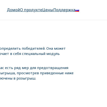
Домой
О продукте
Цены
Поддержка
определить победителей. Она может
ючает в себя специальный модуль
 нас есть ряд мер для предотвращения
озыгрыша, просмотрев приведенные ниже
ключены в розыгрыш.