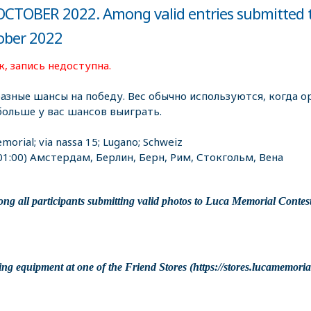
CTOBER 2022. Among valid entries submitted 
tober 2022
, запись недоступна.
разные шансы на победу. Вес обычно используются, когда ор
больше у вас шансов выиграть.
morial; via nassa 15; Lugano; Schweiz
1:00) Амстердам, Берлин, Берн, Рим, Стокгольм, Вена
rticipants submitting valid photos to Luca Memorial Contest,
g equipment at one of the Friend Stores (https://stores.lucamemorial