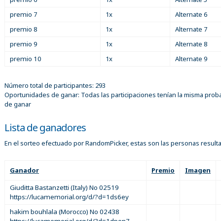
premio 7
1x
Alternate 6
premio 8
1x
Alternate 7
premio 9
1x
Alternate 8
premio 10
1x
Alternate 9
Número total de participantes: 293
Oportunidades de ganar: Todas las participaciones tenían la misma proba
de ganar
Lista de ganadores
En el sorteo efectuado por RandomPicker, estas son las personas result
Ganador
Premio
Imagen
Giuditta Bastanzetti (Italy) No 02519
https://lucamemorial.org/d/?d=1ds6ey
hakim bouhlala (Morocco) No 02438
https://lucamemorial.org/d/?d=1dpen7