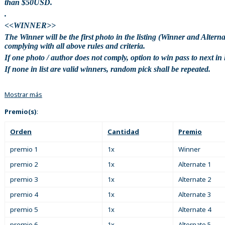
than $50USD.
.
<<WINNER>>
The Winner will be the first photo in the listing (Winner and Alterna
complying with all above rules and criteria.
If one photo / author does not comply, option to win pass to next in l
If none in list are valid winners, random pick shall be repeated.
Mostrar más
Premio(s)
:
Orden
Cantidad
Premio
premio 1
1x
Winner
premio 2
1x
Alternate 1
premio 3
1x
Alternate 2
premio 4
1x
Alternate 3
premio 5
1x
Alternate 4
premio 6
1x
Alternate 5