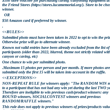
$100 store voucher for purchasing caving /canyoning equipment at
the Friend Stores (https://stores.lucamemorial.org/). Store to be cho
winner.
OR
$50 Amazon card if preferred by winner.
.
<<RULES>>
Submitted photo must have been taken in 2022 to opt to win the priz
Otherwise prize will go to alternate winner.
Known not valid entries have been already excluded from the list of
participants (older than 2022, blurred, theme not strictly related wit
canyon or caving, etc)
One chance to win per submitted photo.
.Maximum 15 photos per person and per month. If more photos are
submitted only the first 15 will be taken into account in the raffle.
<<EXCEPTIONS>>
NON-REPEAT RULE for winners apply: "The RANDOM WIN m
to a participant that has not had any win yet during the last TWO y
Therefore are ineligible to win previous cash/product winners: any
ROUND winners, SOCIALCONTEST winners and previous
RANDOM/RAFFLE winners."
This rule does not apply to previous winners of prizes/products valu