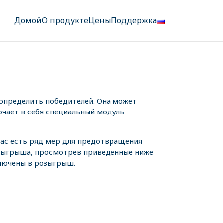
Домой
О продукте
Цены
Поддержка
определить победителей. Она может
ючает в себя специальный модуль
 нас есть ряд мер для предотвращения
озыгрыша, просмотрев приведенные ниже
ключены в розыгрыш.