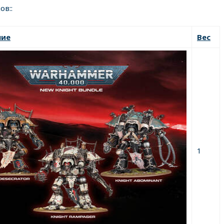
ов::
ние
Вес
1