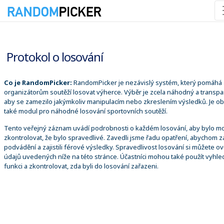
07.08.2026 9:44:12
Protokol o losování
Co je RandomPicker:
RandomPicker je nezávislý systém, který pomáhá
organizátorům soutěží losovat výherce. Výběr je zcela náhodný a transpa
aby se zamezilo jakýmkoliv manipulacím nebo zkreslením výsledků. Je o
také modul pro náhodné losování sportovních soutěží.
Tento veřejný záznam uvádí podrobnosti o každém losování, aby bylo m
zkontrolovat, že bylo spravedlivé. Zavedli jsme řadu opatření, abychom za
podvádění a zajistili férové výsledky. Spravedlivost losování si můžete ově
údajů uvedených níže na této stránce. Účastníci mohou také použít vyhle
funkci a zkontrolovat, zda byli do losování zařazeni.