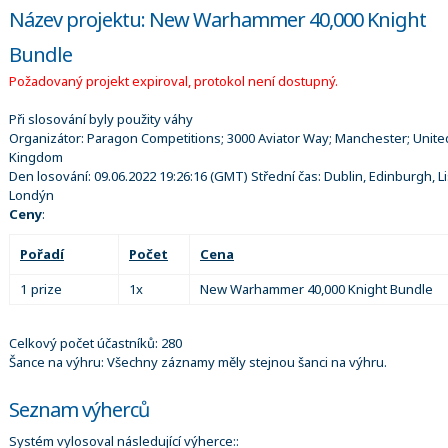
Název projektu: New Warhammer 40,000 Knight
Bundle
Požadovaný projekt expiroval, protokol není dostupný.
Při slosování byly použity váhy
Organizátor:
Paragon Competitions; 3000 Aviator Way; Manchester; Unite
Kingdom
Den losování:
09.06.2022 19:26:16
(GMT) Střední čas: Dublin, Edinburgh, L
Londýn
Ceny
:
Pořadí
Počet
Cena
1 prize
1x
New Warhammer 40,000 Knight Bundle
Celkový počet účastníků: 280
Šance na výhru: Všechny záznamy měly stejnou šanci na výhru.
Seznam výherců
Systém vylosoval následující výherce::