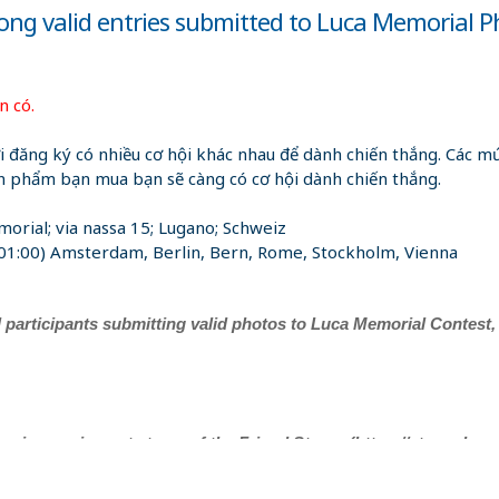
 valid entries submitted to Luca Memorial Ph
n có.
 đăng ký có nhiều cơ hội khác nhau để dành chiến thắng. Các mứ
ản phẩm bạn mua bạn sẽ càng có cơ hội dành chiến thắng.
orial; via nassa 15; Lugano; Schweiz
1:00) Amsterdam, Berlin, Bern, Rome, Stockholm, Vienna
ticipants submitting valid photos to Luca Memorial Contest, 
oning equipment at one of the Friend Stores (https://stores.luca