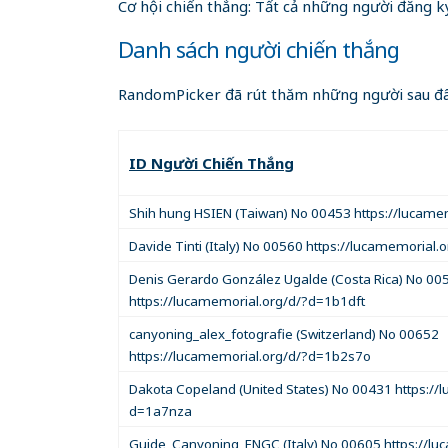
Cơ hội chiến thắng: Tất cả những người đăng k
Danh sách người chiến thắng
RandomPicker đã rút thăm những người sau đâ
ID Người Chiến Thắng
Shih hung HSIEN (Taiwan) No 00453 https://lucame
Davide Tinti (Italy) No 00560 https://lucamemorial
Denis Gerardo González Ugalde (Costa Rica) No 00
https://lucamemorial.org/d/?d=1b1dft
canyoning_alex_fotografie (Switzerland) No 00652
https://lucamemorial.org/d/?d=1b2s7o
Dakota Copeland (United States) No 00431 https://
d=1a7nza
Guide_Canyoning_ENGC (Italy) No 00605 https://lu