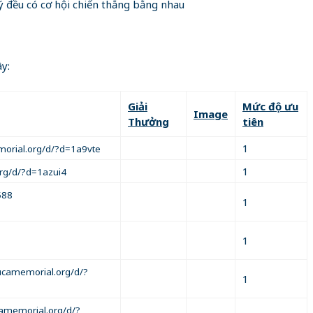
ý đều có cơ hội chiến thắng bằng nhau
y:
Giải
Mức độ ưu
Image
Thưởng
tiên
1
morial.org/d/?d=1a9vte
1
.org/d/?d=1azui4
588
1
1
lucamemorial.org/d/?
1
camemorial.org/d/?