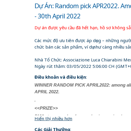
Dự Án: Random pick APR2022. Among
- 30th April 2022
Dự án được yêu cầu đã hết hạn, hồ sơ không sẵ
Các mức độ ưu tiên được áp dụng – những người
chức bán các sản phẩm, ví dụ như càng nhiều s
Nhà Tổ Chức:
Associazione Luca Chiarabini Mem
Ngày rút thăm:
03/05/2022 5:06:00 CH
(GMT+0
Điều khoản và điều kiện
:
WINNER RANDOM PICK APRIL2022: among all par
APRIL 2022.
.
<<PRIZE>>
$100 store voucher for purchasing caving /cany
Hiển thị nhiều hơn
OR
Các Giải Thưởng
: