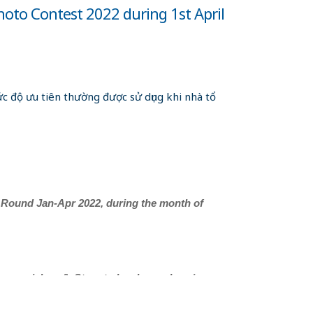
oto Contest 2022 during 1st April
c độ ưu tiên thường được sử dụng khi nhà tổ
Round Jan-Apr 2022, during the month of
memorial.org/). Store to be chosen by winner.