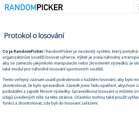
08.08.2026 16:09:10
Protokol o losování
Co je RandomPicker:
RandomPicker je nezávislý systém, který pomáhá
organizátorům soutěží losovat výherce. Výběr je zcela náhodný a transpa
aby se zamezilo jakýmkoliv manipulacím nebo zkreslením výsledků. Je o
také modul pro náhodné losování sportovních soutěží.
Tento veřejný záznam uvádí podrobnosti o každém losování, aby bylo m
zkontrolovat, že bylo spravedlivé. Zavedli jsme řadu opatření, abychom za
podvádění a zajistili férové výsledky. Spravedlivost losování si můžete ově
údajů uvedených níže na této stránce. Účastníci mohou také použít vyhle
funkci a zkontrolovat, zda byli do losování zařazeni.