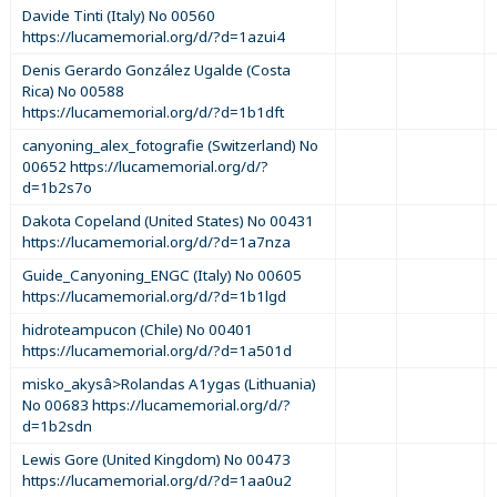
Davide Tinti (Italy) No 00560
https://lucamemorial.org/d/?d=1azui4
Denis Gerardo González Ugalde (Costa
Rica) No 00588
https://lucamemorial.org/d/?d=1b1dft
canyoning_alex_fotografie (Switzerland) No
00652 https://lucamemorial.org/d/?
d=1b2s7o
Dakota Copeland (United States) No 00431
https://lucamemorial.org/d/?d=1a7nza
Guide_Canyoning_ENGC (Italy) No 00605
https://lucamemorial.org/d/?d=1b1lgd
hidroteampucon (Chile) No 00401
https://lucamemorial.org/d/?d=1a501d
misko_akysâ>Rolandas A1ygas (Lithuania)
No 00683 https://lucamemorial.org/d/?
d=1b2sdn
Lewis Gore (United Kingdom) No 00473
https://lucamemorial.org/d/?d=1aa0u2