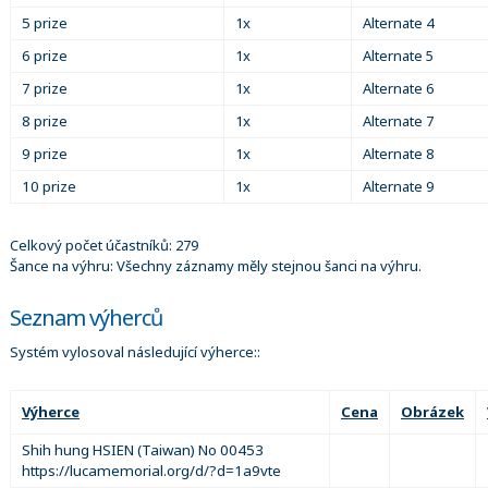
5 prize
1x
Alternate 4
6 prize
1x
Alternate 5
7 prize
1x
Alternate 6
8 prize
1x
Alternate 7
9 prize
1x
Alternate 8
10 prize
1x
Alternate 9
Celkový počet účastníků: 279
Šance na výhru: Všechny záznamy měly stejnou šanci na výhru.
Seznam výherců
Systém vylosoval následující výherce::
Výherce
Cena
Obrázek
Shih hung HSIEN (Taiwan) No 00453
https://lucamemorial.org/d/?d=1a9vte