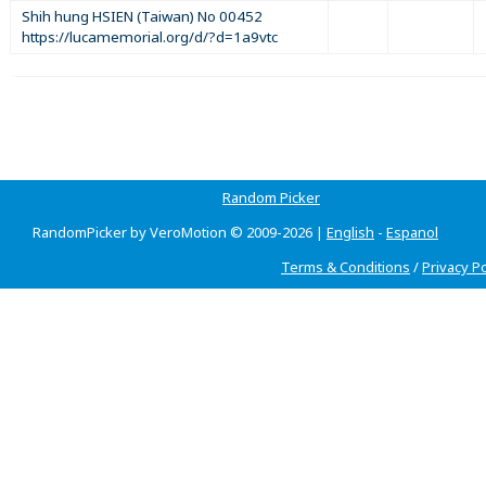
Shih hung HSIEN (Taiwan) No 00452
https://lucamemorial.org/d/?d=1a9vtc
Random Picker
RandomPicker by VeroMotion © 2009-2026 |
English
-
Espanol
Terms & Conditions
/
Privacy Po