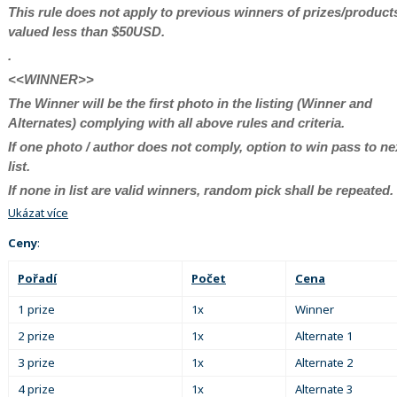
This rule does not apply to previous winners of prizes/product
valued less than $50USD.
.
<<WINNER>>
The Winner will be the first photo in the listing (Winner and
Alternates) complying with all above rules and criteria.
If one photo / author does not comply, option to win pass to ne
list.
If none in list are valid winners, random pick shall be repeated.
Ukázat více
Ceny
:
Pořadí
Počet
Cena
1 prize
1x
Winner
2 prize
1x
Alternate 1
3 prize
1x
Alternate 2
4 prize
1x
Alternate 3