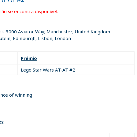
não se encontra disponível.
s; 3000 Aviator Way; Manchester; United Kingdom
blin, Edinburgh, Lisbon, London
Prémio
Lego Star Wars AT-AT #2
ance of winning
s: