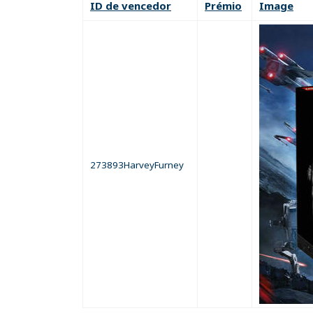
ID de vencedor
Prémio
Image
273893HarveyFurney