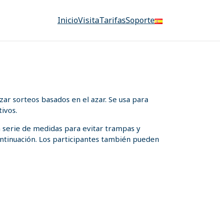
Inicio
Visita
Tarifas
Soporte
ar sorteos basados en el azar. Se usa para
ivos.
a serie de medidas para evitar trampas y
 continuación. Los participantes también pueden