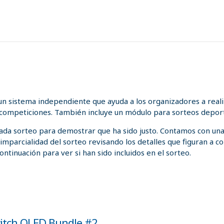
n sistema independiente que ayuda a los organizadores a realiz
 competiciones. También incluye un módulo para sorteos deport
 cada sorteo para demostrar que ha sido justo. Contamos con un
a imparcialidad del sorteo revisando los detalles que figuran a
ontinuación para ver si han sido incluidos en el sorteo.
itch OLED Bundle #2