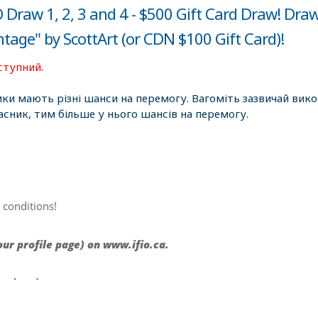
Draw 1, 2, 3 and 4 - $500 Gift Card Draw! Draw
tage" by ScottArt (or CDN $100 Gift Card)!
ступний.
ики мають різні шанси на перемогу. Вагоміть зазвичай вик
асник, тим більше у нього шансів на перемогу.
 conditions!
ur profile page) on www.ifio.ca.
he drawing.