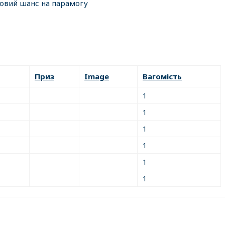
ковий шанс на парамогу
Приз
Image
Вагомість
1
1
1
1
1
1