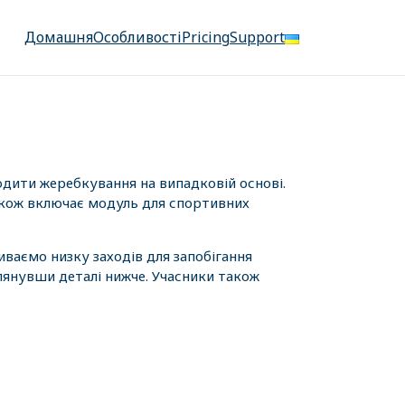
Домашня
Особливості
Pricing
Support
одити жеребкування на випадковій основі.
також включає модуль для спортивних
иваємо низку заходів для запобігання
лянувши деталі нижче. Учасники також