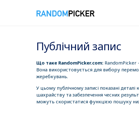
06.08.2026 0:56:05
Публічний запис
Що таке RandomPicker.com:
RandomPicker 
Вона використовується для вибору перемож
жеребкувань.
У цьому публічному записі показані деталі
шахрайству та забезпечення чесних результ
можуть скористатися функцією пошуку нижч