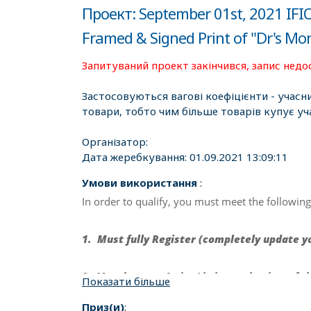
Проект: September 01st, 2021 IFIO 
Framed & Signed Print of "Dr's Mon
Запитуваний проект закінчився, запис недо
Застосовуються вагові коефіцієнти - учасн
товари, тобто чим більше товарів купує уч
Організатор:
Дата жеребкування:
01.09.2021 13:09:11
Умови використання
:
In order to qualify, you must meet the following
1. Must fully Register (completely update yo
2. Must have an Active Listing at the time of t
Показати більше
Приз(и)
: