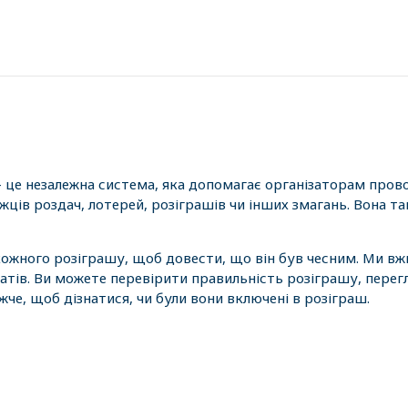
- це незалежна система, яка допомагає організаторам пров
ців роздач, лотерей, розіграшів чи інших змагань. Вона 
 кожного розіграшу, щоб довести, що він був чесним. Ми вж
атів. Ви можете перевірити правильність розіграшу, перег
е, щоб дізнатися, чи були вони включені в розіграш.