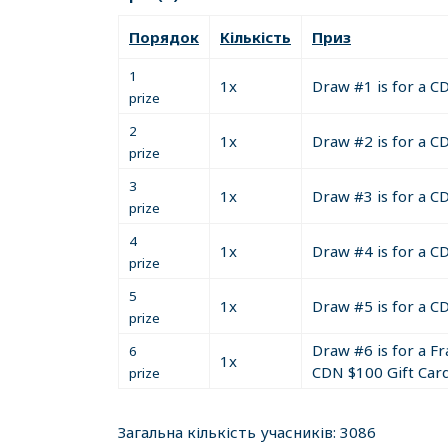
3. Must Follow us/Friend us on Social Media (
Порядок
Кількість
Приз
4. Must like or re-tweet one of our postings on
1
1x
Draw #1 is for a C
prize
5. Must have logged in to your account on www.
2
1x
Draw #2 is for a C
prize
IFIO@IFIOCanada on Twitter
3
1x
Draw #3 is for a C
prize
All of the above is 100% free to do.
4
1x
Draw #4 is for a C
prize
By Canadian law, in order to Win/Claim your pri
5
1. Qualify (as above)
1x
Draw #5 is for a C
prize
2. Correctly answer a simple math question in t
Draw #6 is for a F
6
3. You must reply correctly to the email within
1x
CDN $100 Gift Car
prize
You will be Disqualified from winning if you do 
Загальна кількість учасників: 3086