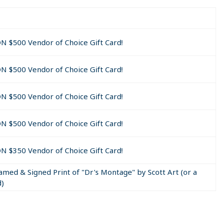
register your name/number and follow/friend us)!
 Facebook or Twitter.
DN $500 Vendor of Choice Gift Card!
ifio.ca within the past 30 days.
DN $500 Vendor of Choice Gift Card!
DN $500 Vendor of Choice Gift Card!
DN $500 Vendor of Choice Gift Card!
ze, you must do the following;
DN $350 Vendor of Choice Gift Card!
he email that we send you.
ramed & Signed Print of "Dr's Montage" by Scott Art (or a
 72 hours.
d)
not follow all the rules above!
Please ensure you complete all t