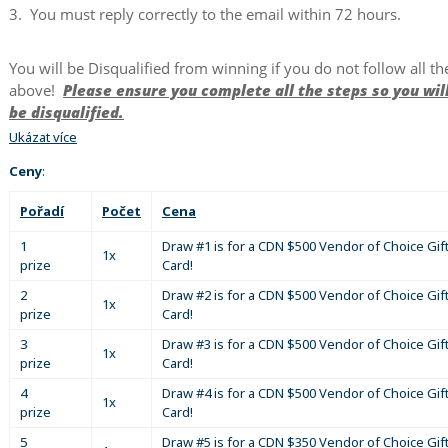
3. You must reply correctly to the email within 72 hours.
You will be Disqualified from winning if you do not follow all th
above!
Please ensure you complete all the steps so you wil
be disqualified.
Ukázat více
Ceny
:
Pořadí
Počet
Cena
1
Draw #1 is for a CDN $500 Vendor of Choice Gif
1x
prize
Card!
2
Draw #2 is for a CDN $500 Vendor of Choice Gif
1x
prize
Card!
3
Draw #3 is for a CDN $500 Vendor of Choice Gif
1x
prize
Card!
4
Draw #4 is for a CDN $500 Vendor of Choice Gif
1x
prize
Card!
5
Draw #5 is for a CDN $350 Vendor of Choice Gif