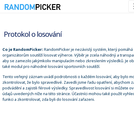
07.08.2026 18:45:52
Protokol o losování
Co je RandomPicker:
RandomPicker je nezávislý systém, který pomáhá
organizátorům soutěží losovat výherce. Výběr je zcela náhodný a transpa
aby se zamezilo jakýmkoliv manipulacím nebo zkreslením výsledků. Je o
také modul pro náhodné losování sportovních soutěží.
Tento veřejný záznam uvádí podrobnosti o každém losování, aby bylo m
zkontrolovat, že bylo spravedlivé. Zavedli jsme řadu opatření, abychom za
podvádění a zajistili férové výsledky. Spravedlivost losování si můžete ově
údajů uvedených níže na této stránce. Účastníci mohou také použít vyhle
funkci a zkontrolovat, zda byli do losování zařazeni.