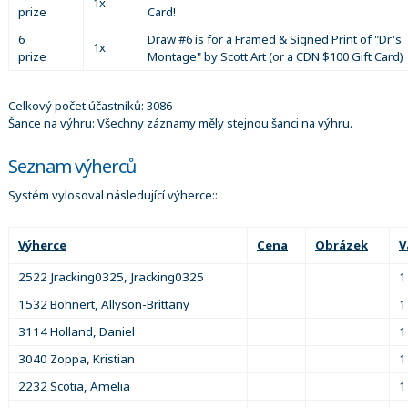
1x
prize
Card!
6
Draw #6 is for a Framed & Signed Print of "Dr's
1x
prize
Montage" by Scott Art (or a CDN $100 Gift Card)
Celkový počet účastníků: 3086
Šance na výhru: Všechny záznamy měly stejnou šanci na výhru.
Seznam výherců
Systém vylosoval následující výherce::
Výherce
Cena
Obrázek
V
2522 Jracking0325, Jracking0325
1
1532 Bohnert, Allyson-Brittany
1
3114 Holland, Daniel
1
3040 Zoppa, Kristian
1
2232 Scotia, Amelia
1