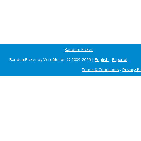
Random Picker
RandomPicker by VeroMotion © 2009-2026 |
English
-
Espanol
Terms & Conditions
/
Privacy Po