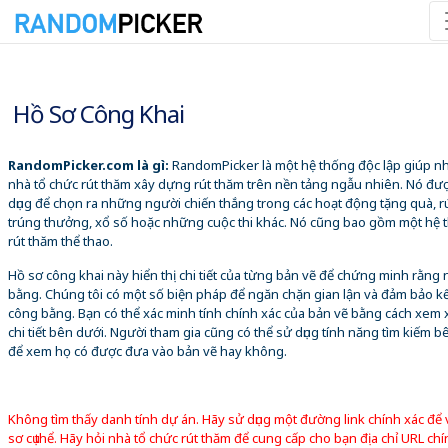
09/08/2026 6:37:40 SA
Hồ Sơ Công Khai
RandomPicker.com là gì:
RandomPicker là một hệ thống độc lập giúp 
nhà tổ chức rút thăm xây dựng rút thăm trên nền tảng ngẫu nhiên. Nó đư
dụng để chọn ra những người chiến thắng trong các hoạt động tặng quà, r
trúng thưởng, xổ số hoặc những cuộc thi khác. Nó cũng bao gồm một hệ 
rút thăm thể thao.
Hồ sơ công khai này hiển thị chi tiết của từng bản vẽ để chứng minh rằng
bằng. Chúng tôi có một số biện pháp để ngăn chặn gian lận và đảm bảo k
công bằng. Bạn có thể xác minh tính chính xác của bản vẽ bằng cách xem 
chi tiết bên dưới. Người tham gia cũng có thể sử dụng tính năng tìm kiếm b
để xem họ có được đưa vào bản vẽ hay không.
Không tìm thấy danh tính dự án. Hãy sử dụng một đường link chính xác để
sơ cụ thể. Hãy hỏi nhà tổ chức rút thăm để cung cấp cho bạn địa chỉ URL chí