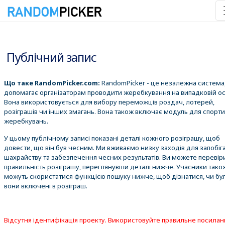
08.08.2026 18:04:49
Публічний запис
Що таке RandomPicker.com:
RandomPicker - це незалежна система,
допомагає організаторам проводити жеребкування на випадковій ос
Вона використовується для вибору переможців роздач, лотерей,
розіграшів чи інших змагань. Вона також включає модуль для спорт
жеребкувань.
У цьому публічному записі показані деталі кожного розіграшу, щоб
довести, що він був чесним. Ми вживаємо низку заходів для запобіг
шахрайству та забезпечення чесних результатів. Ви можете перевір
правильність розіграшу, переглянувши деталі нижче. Учасники тако
можуть скористатися функцією пошуку нижче, щоб дізнатися, чи бу
вони включені в розіграш.
Відсутня ідентифікація проекту. Використовуйте правильне посилан