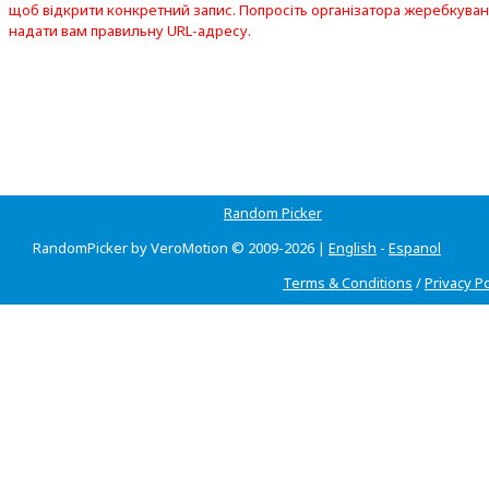
щоб відкрити конкретний запис. Попросіть організатора жеребкува
надати вам правильну URL-адресу.
Random Picker
RandomPicker by VeroMotion © 2009-2026 |
English
-
Espanol
Terms & Conditions
/
Privacy Po