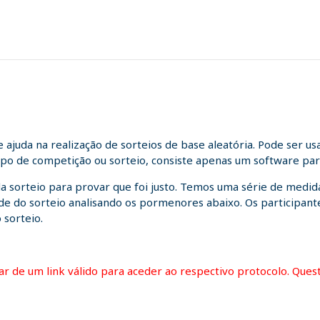
juda na realização de sorteios de base aleatória. Pode ser us
tipo de competição ou sorteio, consiste apenas um software para
da sorteio para provar que foi justo. Temos uma série de medida
idade do sorteio analisando os pormenores abaixo. Os participa
 sorteio.
itar de um link válido para aceder ao respectivo protocolo. Que