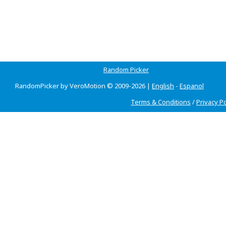
Random Picker
RandomPicker by VeroMotion © 2009-2026 |
English
-
Espanol
Terms & Conditions
/
Privacy Po