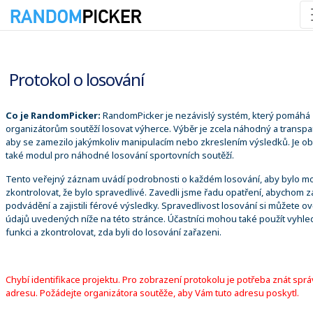
06.08.2026 17:13:25
Protokol o losování
Co je RandomPicker:
RandomPicker je nezávislý systém, který pomáhá
organizátorům soutěží losovat výherce. Výběr je zcela náhodný a transpa
aby se zamezilo jakýmkoliv manipulacím nebo zkreslením výsledků. Je o
také modul pro náhodné losování sportovních soutěží.
Tento veřejný záznam uvádí podrobnosti o každém losování, aby bylo m
zkontrolovat, že bylo spravedlivé. Zavedli jsme řadu opatření, abychom za
podvádění a zajistili férové výsledky. Spravedlivost losování si můžete ově
údajů uvedených níže na této stránce. Účastníci mohou také použít vyhle
funkci a zkontrolovat, zda byli do losování zařazeni.
Chybí identifikace projektu. Pro zobrazení protokolu je potřeba znát spr
adresu. Požádejte organizátora soutěže, aby Vám tuto adresu poskytl.