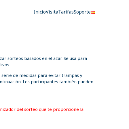
Inicio
Visita
Tarifas
Soporte
ar sorteos basados en el azar. Se usa para
ivos.
a serie de medidas para evitar trampas y
 continuación. Los participantes también pueden
ganizador del sorteo que te proporcione la