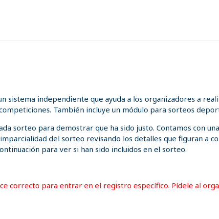
n sistema independiente que ayuda a los organizadores a realiz
 competiciones. También incluye un módulo para sorteos deport
 cada sorteo para demostrar que ha sido justo. Contamos con un
a imparcialidad del sorteo revisando los detalles que figuran a
ontinuación para ver si han sido incluidos en el sorteo.
lace correcto para entrar en el registro específico. Pídele al or