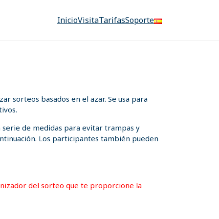
Inicio
Visita
Tarifas
Soporte
ar sorteos basados en el azar. Se usa para
ivos.
a serie de medidas para evitar trampas y
 continuación. Los participantes también pueden
ganizador del sorteo que te proporcione la