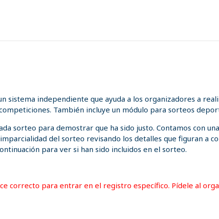
n sistema independiente que ayuda a los organizadores a realiz
 competiciones. También incluye un módulo para sorteos deport
 cada sorteo para demostrar que ha sido justo. Contamos con un
a imparcialidad del sorteo revisando los detalles que figuran a
ontinuación para ver si han sido incluidos en el sorteo.
lace correcto para entrar en el registro específico. Pídele al or