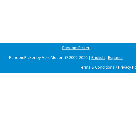
Random Picker
RandomPicker by VeroMotion © 2009-2026 |
English
-
Espanol
Terms & Conditions
/
Privacy Po