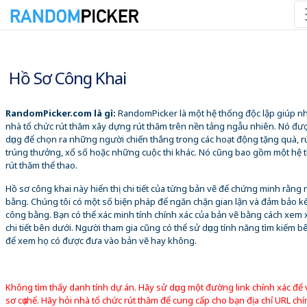
06/08/2026 9:43:51 SA
Hồ Sơ Công Khai
RandomPicker.com là gì:
RandomPicker là một hệ thống độc lập giúp 
nhà tổ chức rút thăm xây dựng rút thăm trên nền tảng ngẫu nhiên. Nó đư
dụng để chọn ra những người chiến thắng trong các hoạt động tặng quà, r
trúng thưởng, xổ số hoặc những cuộc thi khác. Nó cũng bao gồm một hệ 
rút thăm thể thao.
Hồ sơ công khai này hiển thị chi tiết của từng bản vẽ để chứng minh rằng
bằng. Chúng tôi có một số biện pháp để ngăn chặn gian lận và đảm bảo k
công bằng. Bạn có thể xác minh tính chính xác của bản vẽ bằng cách xem 
chi tiết bên dưới. Người tham gia cũng có thể sử dụng tính năng tìm kiếm b
để xem họ có được đưa vào bản vẽ hay không.
Không tìm thấy danh tính dự án. Hãy sử dụng một đường link chính xác để
sơ cụ thể. Hãy hỏi nhà tổ chức rút thăm để cung cấp cho bạn địa chỉ URL chí