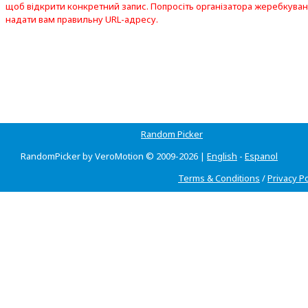
щоб відкрити конкретний запис. Попросіть організатора жеребкува
надати вам правильну URL-адресу.
Random Picker
RandomPicker by VeroMotion © 2009-2026 |
English
-
Espanol
Terms & Conditions
/
Privacy Po