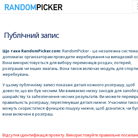
07.08.2026 23:59:47
Публічний запис
Що таке RandomPicker.com:
RandomPicker - це незалежна система,
допомагає організаторам проводити жеребкування на випадковій ос
Вона використовується для вибору переможців роздач, лотерей,
розіграшів чи інших змагань. Вона також включає модуль для спорт
жеребкувань.
У цьому публічному записі показані деталі кожного розіграшу, щоб
довести, що він був чесним. Ми вживаємо низку заходів для запобіг
шахрайству та забезпечення чесних результатів. Ви можете перевір
правильність розіграшу, переглянувши деталі нижче. Учасники тако
можуть скористатися функцією пошуку нижче, щоб дізнатися, чи бу
вони включені в розіграш.
Відсутня ідентифікація проекту. Використовуйте правильне посилан