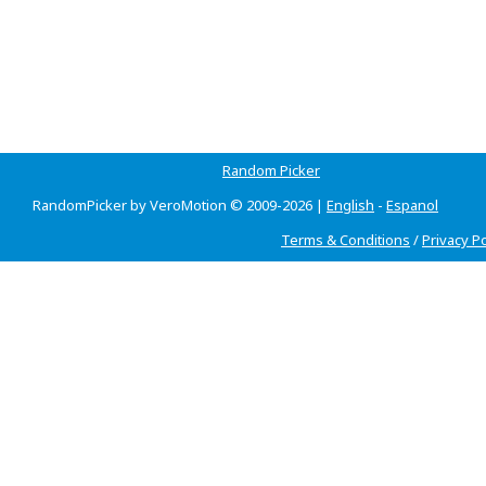
Random Picker
RandomPicker by VeroMotion © 2009-2026 |
English
-
Espanol
Terms & Conditions
/
Privacy Po