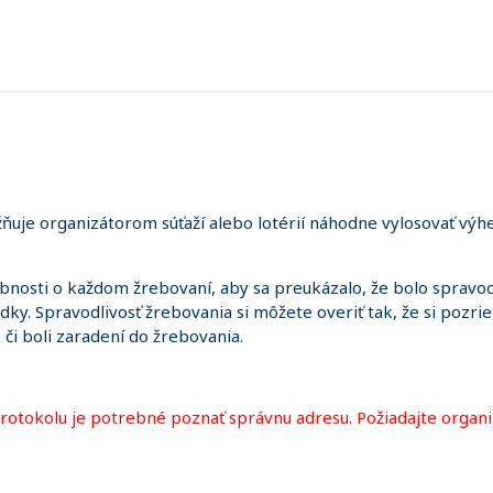
uje organizátorom súťaží alebo lotérií náhodne vylosovať výhe
sti o každom žrebovaní, aby sa preukázalo, že bolo spravodl
edky. Spravodlivosť žrebovania si môžete overiť tak, že si pozr
i, či boli zaradení do žrebovania.
protokolu je potrebné poznať správnu adresu. Požiadajte organi