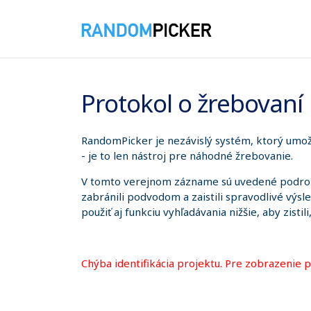
8. 8. 2026 14:16:05
Protokol o žrebovaní
RandomPicker je nezávislý systém, ktorý umožň
- je to len nástroj pre náhodné žrebovanie.
V tomto verejnom zázname sú uvedené podrobno
zabránili podvodom a zaistili spravodlivé výsl
použiť aj funkciu vyhľadávania nižšie, aby zistil
Chýba identifikácia projektu. Pre zobrazenie 