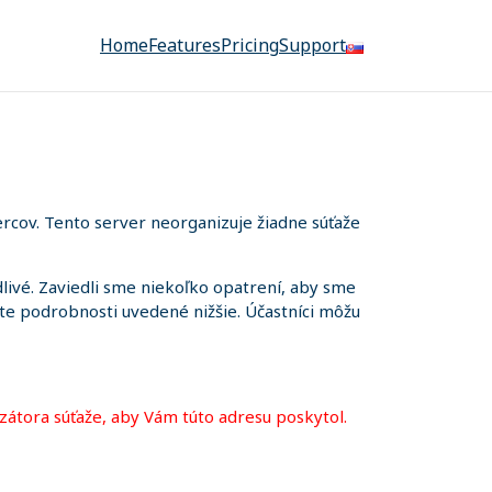
Home
Features
Pricing
Support
rcov. Tento server neorganizuje žiadne súťaže
ivé. Zaviedli sme niekoľko opatrení, aby sme
iete podrobnosti uvedené nižšie. Účastníci môžu
zátora súťaže, aby Vám túto adresu poskytol.