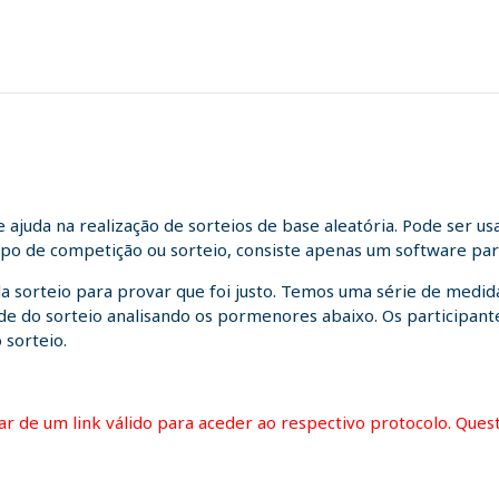
juda na realização de sorteios de base aleatória. Pode ser us
tipo de competição ou sorteio, consiste apenas um software para
da sorteio para provar que foi justo. Temos uma série de medida
idade do sorteio analisando os pormenores abaixo. Os participa
 sorteio.
itar de um link válido para aceder ao respectivo protocolo. Que