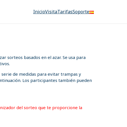
Inicio
Visita
Tarifas
Soporte
ar sorteos basados en el azar. Se usa para
ivos.
a serie de medidas para evitar trampas y
 continuación. Los participantes también pueden
ganizador del sorteo que te proporcione la