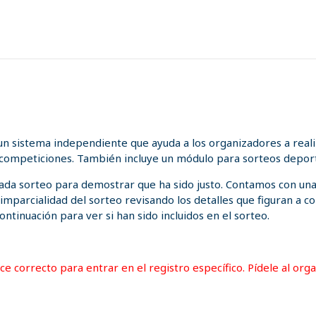
n sistema independiente que ayuda a los organizadores a realiz
 competiciones. También incluye un módulo para sorteos deport
 cada sorteo para demostrar que ha sido justo. Contamos con un
a imparcialidad del sorteo revisando los detalles que figuran a
ontinuación para ver si han sido incluidos en el sorteo.
lace correcto para entrar en el registro específico. Pídele al or