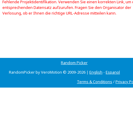
Fehlende Projektidentifikation. Verwenden Sie einen korrekten Link, um
entsprechenden Datensatz aufzurufen. Fragen Sie den Organisator der
Verlosung, ob er Ihnen die richtige URL-Adresse mitteilen kann.
Random Picker
RandomPicker by VeroMotion © 2009-2026 |
English
-
Espanol
Terms & Conditions
/
Privacy Po