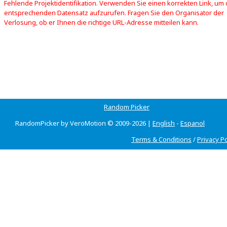
Fehlende Projektidentifikation. Verwenden Sie einen korrekten Link, um
entsprechenden Datensatz aufzurufen. Fragen Sie den Organisator der
Verlosung, ob er Ihnen die richtige URL-Adresse mitteilen kann.
Random Picker
RandomPicker by VeroMotion © 2009-2026 |
English
-
Espanol
Terms & Conditions
/
Privacy Po